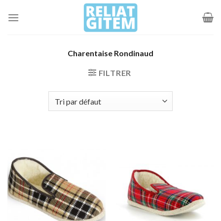
Passer
au
contenu
Charentaise Rondinaud
FILTRER