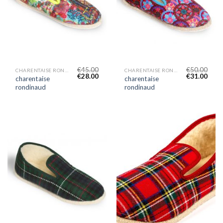
€
45.00
€
50.00
CHARENTAISE RONDINAUD
CHARENTAISE RONDINAUD
€
28.00
€
31.00
charentaise
charentaise
rondinaud
rondinaud