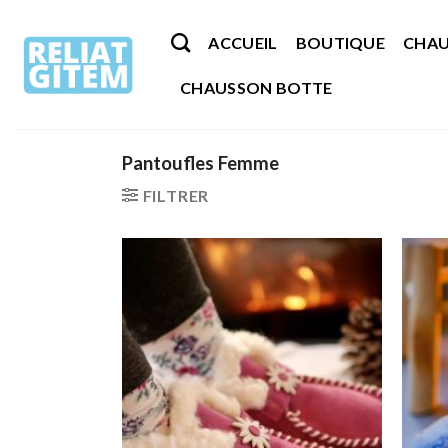
Passer
au
ACCUEIL
BOUTIQUE
CHAU
contenu
CHAUSSON BOTTE
Pantoufles Femme
FILTRER