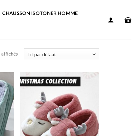
CHAUSSON ISOTONER HOMME
 affichés