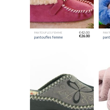
€
42.00
PANTOUFLES FEMME
PANT
€
26.00
pantoufles femme
pan