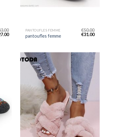
43.00
€
50.00
PANTOUFLES FEMME
27.00
€
31.00
pantoufles femme