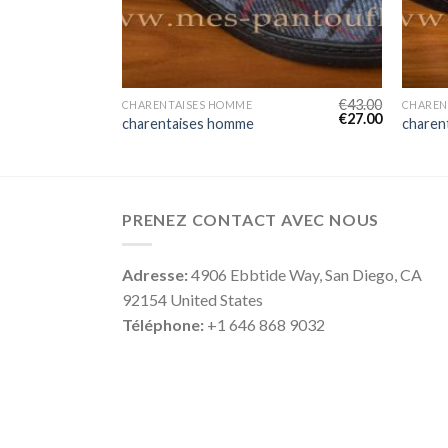
€
42.00
€
43.00
CHARENTAISES HOMME
CHAREN
€
26.00
€
27.00
charentaises homme
charen
PRENEZ CONTACT AVEC NOUS
Adresse:
4906 Ebbtide Way, San Diego, CA
92154 United States
Téléphone:
+1 646 868 9032