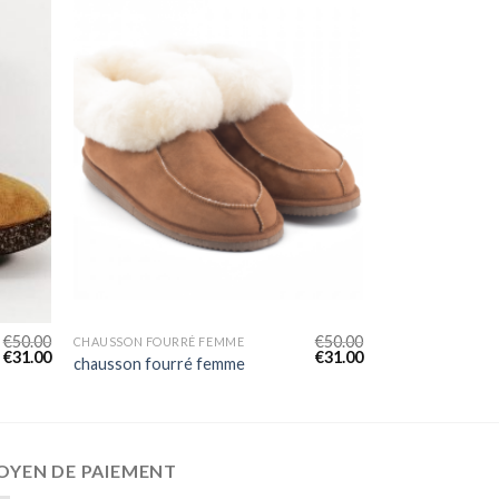
€
50.00
€
50.00
CHAUSSON FOURRÉ FEMME
€
31.00
€
31.00
chausson fourré femme
OYEN DE PAIEMENT