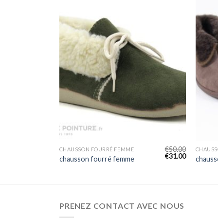
€
48.00
€
50.00
CHAUSSON FOURRÉ FEMME
CHAUSS
€
30.00
€
31.00
chausson fourré femme
chauss
PRENEZ CONTACT AVEC NOUS