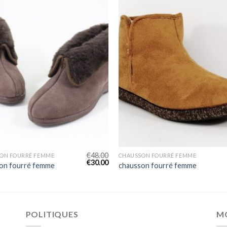
€
48.00
ON FOURRÉ FEMME
CHAUSSON FOURRÉ FEMME
€
30.00
on fourré femme
chausson fourré femme
POLITIQUES
M