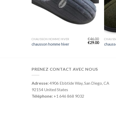
€
46.00
€
46.00
CHAUSSON HOMME HIVER
CHAUSS
€
29.00
€
29.00
chausson homme hiver
chauss
PRENEZ CONTACT AVEC NOUS
Adresse:
4906 Ebbtide Way, San Diego, CA
92154 United States
Téléphone:
+1 646 868 9032