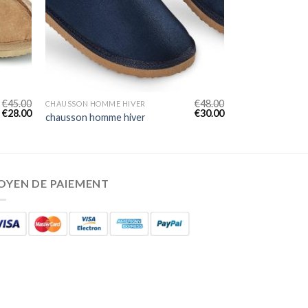
€
45.00
€
48.00
CHAUSSON HOMME HIVER
€
28.00
€
30.00
chausson homme hiver
OYEN DE PAIEMENT