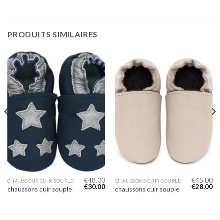
PRODUITS SIMILAIRES
€
48.00
€
45.00
CHAUSSONS CUIR SOUPLE
CHAUSSONS CUIR SOUPLE
€
30.00
€
28.00
chaussons cuir souple
chaussons cuir souple