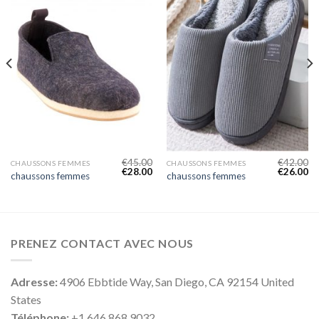
€
45.00
€
42.00
CHAUSSONS FEMMES
CHAUSSONS FEMMES
€
28.00
€
26.00
chaussons femmes
chaussons femmes
PRENEZ CONTACT AVEC NOUS
Adresse:
4906 Ebbtide Way, San Diego, CA 92154 United
States
Téléphone:
+1 646 868 9032