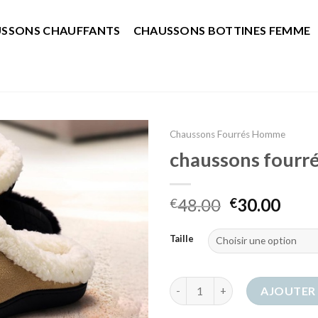
SSONS CHAUFFANTS
CHAUSSONS BOTTINES FEMME
Chaussons Fourrés Homme
chaussons four
48.00
30.00
€
€
Taille
quantité de chaussons fourr
AJOUTER 