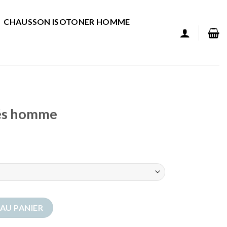
CHAUSSON ISOTONER HOMME
rés homme
és homme
AU PANIER