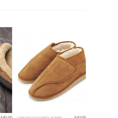
€
42.00
€
43.00
CHAUSSONS FOURRÉS HOMME