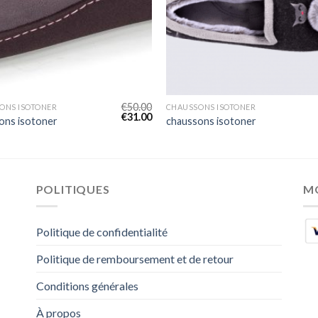
€
50.00
ONS ISOTONER
CHAUSSONS ISOTONER
€
31.00
ons isotoner
chaussons isotoner
POLITIQUES
M
Politique de confidentialité
Politique de remboursement et de retour
Conditions générales
À propos