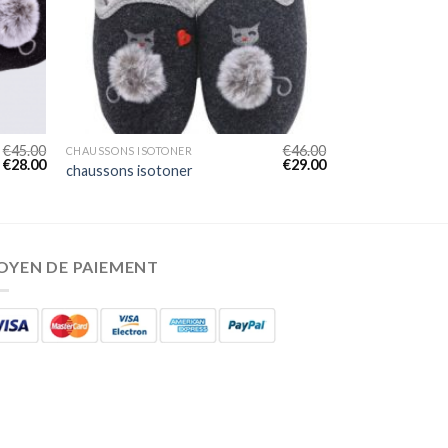
€
45.00
€
46.00
CHAUSSONS ISOTONER
€
28.00
€
29.00
chaussons isotoner
OYEN DE PAIEMENT