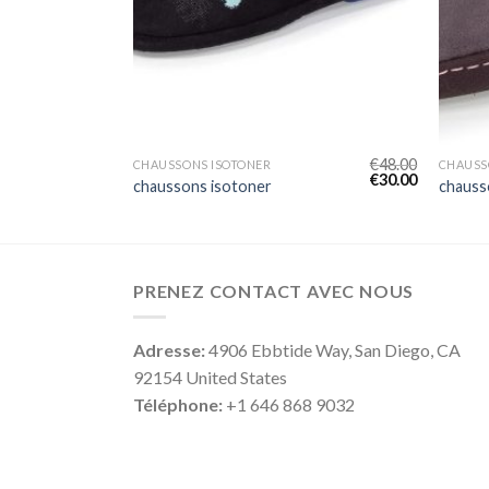
€
42.00
€
48.00
CHAUSSONS ISOTONER
CHAUSS
€
26.00
€
30.00
chaussons isotoner
chauss
PRENEZ CONTACT AVEC NOUS
Adresse:
4906 Ebbtide Way, San Diego, CA
92154 United States
Téléphone:
+1 646 868 9032