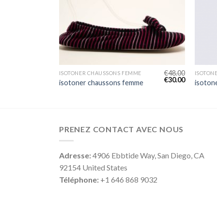
€
42.00
€
48.00
ME
ISOTONER CHAUSSONS FEMME
ISOTON
€
26.00
€
30.00
mme
isotoner chaussons femme
isoton
PRENEZ CONTACT AVEC NOUS
Adresse:
4906 Ebbtide Way, San Diego, CA
92154 United States
Téléphone:
+1 646 868 9032