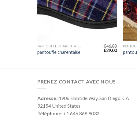
€
48.00
€
46.00
PANTOUFLE CHARENTAISE
PANTOU
€
30.00
€
29.00
pantoufle charentaise
pantou
PRENEZ CONTACT AVEC NOUS
Adresse:
4906 Ebbtide Way, San Diego, CA
92154 United States
Téléphone:
+1 646 868 9032