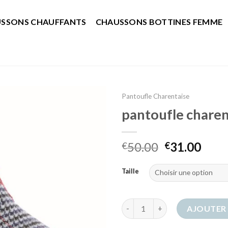
SSONS CHAUFFANTS
CHAUSSONS BOTTINES FEMME
Pantoufle Charentaise
pantoufle charen
50.00
31.00
€
€
Taille
quantité de pantoufle charent
AJOUTER 