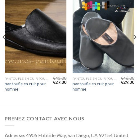
€
43.00
€
46.00
PANTOUFLE EN CUIR POUR HOMME
PANTOUFLE EN CUIR POUR HOMME
€
27.00
€
29.00
pantoufle en cuir pour
pantoufle en cuir pour
homme
homme
PRENEZ CONTACT AVEC NOUS
Adresse:
4906 Ebbtide Way, San Diego, CA 92154 United