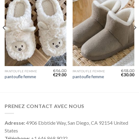
€
46.00
€
48.00
PANTOUFLE FEMME
PANTOUFLE FEMME
€
29.00
€
30.00
pantoufle femme
pantoufle femme
PRENEZ CONTACT AVEC NOUS
Adresse:
4906 Ebbtide Way, San Diego, CA 92154 United
States
Téléphone:
+1 646 868 9032