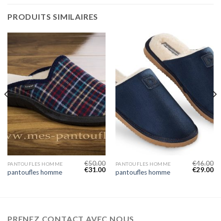
PRODUITS SIMILAIRES
€
50.00
€
46.00
PANTOUFLES HOMME
PANTOUFLES HOMME
€
31.00
€
29.00
pantoufles homme
pantoufles homme
PRENEZ CONTACT AVEC NOUS