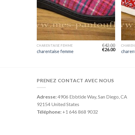
€
50.00
€
42.00
CHARENTAISE FEMME
CHAREN
€
31.00
€
26.00
charentaise femme
charen
PRENEZ CONTACT AVEC NOUS
Adresse:
4906 Ebbtide Way, San Diego, CA
92154 United States
Téléphone:
+1 646 868 9032