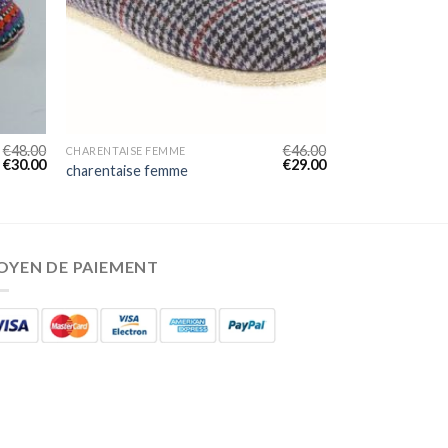
€
48.00
€
46.00
CHARENTAISE FEMME
€
30.00
€
29.00
charentaise femme
OYEN DE PAIEMENT