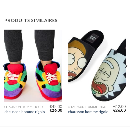
PRODUITS SIMILAIRES
€
42.00
€
42.00
CHAUSSON HOMME RIGOLO
CHAUSSON HOMME RIGOLO
€
26.00
€
26.00
chausson homme rigolo
chausson homme rigolo