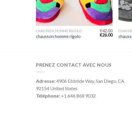
€
50.00
€
42.00
CHAUSSON HOMME RIGOLO
CHAUSS
€
31.00
€
26.00
chausson homme rigolo
chauss
PRENEZ CONTACT AVEC NOUS
Adresse:
4906 Ebbtide Way, San Diego, CA
92154 United States
Téléphone:
+1 646 868 9032