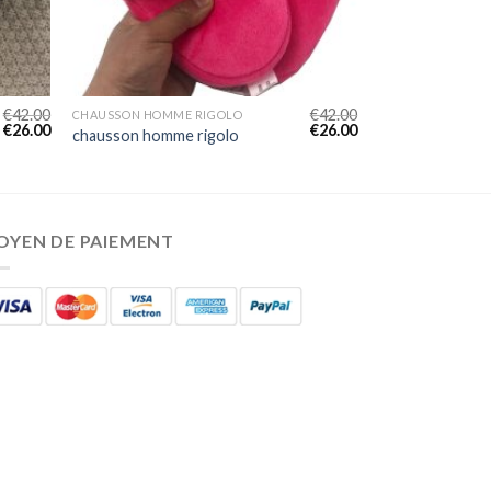
€
42.00
€
42.00
CHAUSSON HOMME RIGOLO
€
26.00
€
26.00
chausson homme rigolo
OYEN DE PAIEMENT