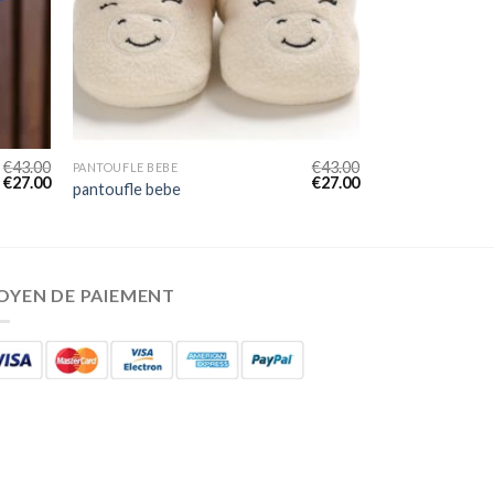
€
43.00
€
43.00
PANTOUFLE BEBE
€
27.00
€
27.00
pantoufle bebe
OYEN DE PAIEMENT