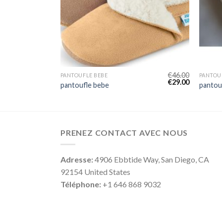
€
45.00
€
46.00
PANTOUFLE BEBE
PANTOU
€
28.00
€
29.00
pantoufle bebe
pantou
PRENEZ CONTACT AVEC NOUS
Adresse:
4906 Ebbtide Way, San Diego, CA
92154 United States
Téléphone:
+1 646 868 9032