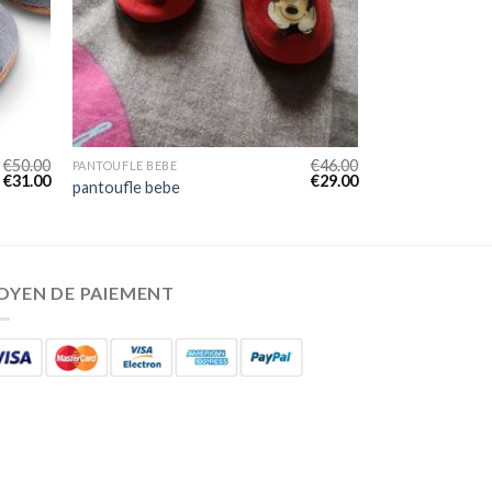
€
50.00
€
46.00
PANTOUFLE BEBE
€
31.00
€
29.00
pantoufle bebe
OYEN DE PAIEMENT