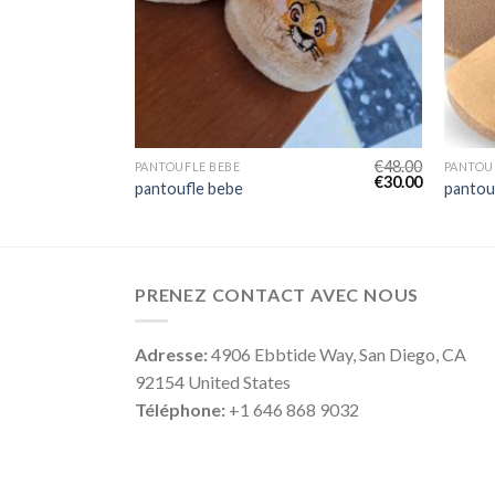
€
46.00
€
48.00
PANTOUFLE BEBE
PANTOU
€
29.00
€
30.00
pantoufle bebe
pantou
PRENEZ CONTACT AVEC NOUS
Adresse:
4906 Ebbtide Way, San Diego, CA
92154 United States
Téléphone:
+1 646 868 9032