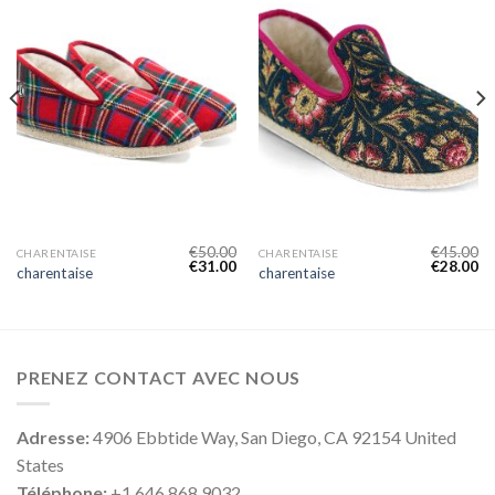
€
50.00
€
45.00
CHARENTAISE
CHARENTAISE
€
31.00
€
28.00
charentaise
charentaise
PRENEZ CONTACT AVEC NOUS
Adresse:
4906 Ebbtide Way, San Diego, CA 92154 United
States
Téléphone:
+1 646 868 9032